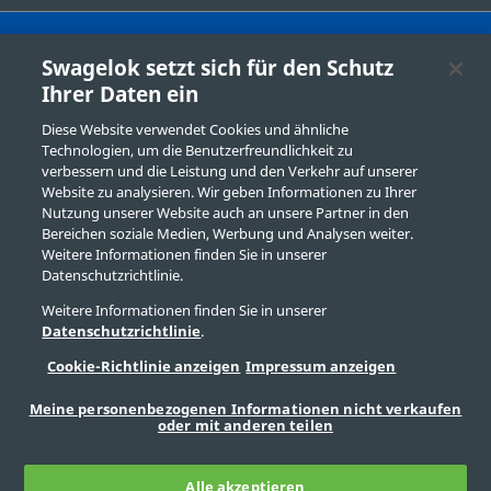
Swagelok setzt sich für den Schutz
Swagelok Leipzig|Berlin Vertriebs- und
Ihrer Daten ein
Servicezentrum
Diese Website verwendet Cookies und ähnliche
Kontakt
Technologien, um die Benutzerfreundlichkeit zu
verbessern und die Leistung und den Verkehr auf unserer
Produktauswahl
Website zu analysieren. Wir geben Informationen zu Ihrer
Nutzung unserer Website auch an unsere Partner in den
Impressum
Bereichen soziale Medien, Werbung und Analysen weiter.
Weitere Informationen finden Sie in unserer
Swagelok.com
Datenschutzrichtlinie.
Weitere Informationen finden Sie in unserer
Datenschutzrichtlinie
.
© 2026 Swagelok Company
Cookie-Richtlinie anzeigen
Impressum anzeigen
Meine personenbezogenen Informationen nicht verkaufen
oder mit anderen teilen
Alle akzeptieren